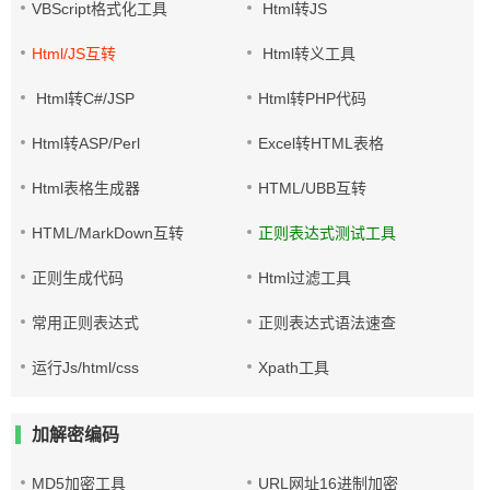
VBScript格式化工具
Html转JS
Html/JS互转
Html转义工具
Html转C#/JSP
Html转PHP代码
Html转ASP/Perl
Excel转HTML表格
Html表格生成器
HTML/UBB互转
HTML/MarkDown互转
正则表达式测试工具
正则生成代码
Html过滤工具
常用正则表达式
正则表达式语法速查
运行Js/html/css
Xpath工具
加解密编码
MD5加密工具
URL网址16进制加密