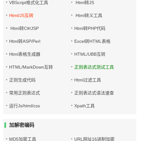
VBScript格式化工具
Html转JS
Html/JS互转
Html转义工具
Html转C#/JSP
Html转PHP代码
Html转ASP/Perl
Excel转HTML表格
Html表格生成器
HTML/UBB互转
HTML/MarkDown互转
正则表达式测试工具
正则生成代码
Html过滤工具
常用正则表达式
正则表达式语法速查
运行Js/html/css
Xpath工具
加解密编码
MD5加密工具
URL网址16进制加密